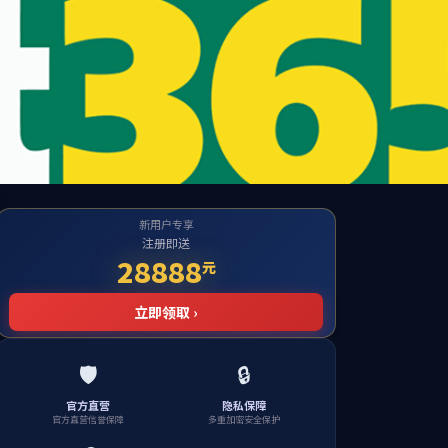
pup(); closeMobileMenu()">