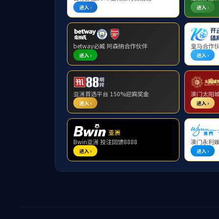
电力
新能源
高端化工及新材料
高端装备制造
现代物流贸易
改革攻坚
科技创新
创新格局
研发平台
科技成果
数智山能
党建领航
党建品牌
党的建设
党风廉政
企业文化
资讯信息
公示公告
山能招采