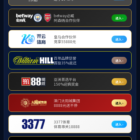
产业产品
矿业
电力
新能源
高端化工及新材料
高端装备制造
现代物流贸易
改革攻坚
科技创新
创新格局
研发平台
科技成果
数智山能
党建领航
党建品牌
党的建设
党风廉政
企业文化
资讯信息