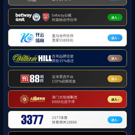
产业产品
矿业
电力
新能源
高端化工及新材料
高端装备制造
现代物流贸易
改革攻坚
科技创新
创新格局
研发平台
科技成果
数智山能
党建领航
党建品牌
党的建设
党风廉政
企业文化
资讯信息