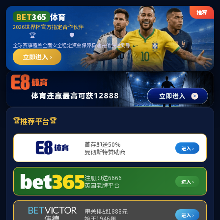
威廉希尔500欧洲指数官网 -
williamhill8.com
50); showBackTop =/78593//78595/2026/04/
/(window.pageYOffset > 320)"
@keydown.escape.window="closeFullscreenPopup();
closeMobileMenu()">
首页
新闻中心
集团要闻
基层要闻
媒体聚焦