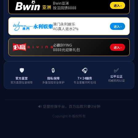
公示公告
山能招采
山能招聘
山能优选
山能助手
辟谣平台
内网
English
搜索
首页
丨
新闻中心
丨
基层要闻
集团要闻
基层要闻
媒体聚焦
公示公告